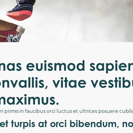
as euismod sapie
nvallis, vitae vesti
maximus.
primis in faucibus orci luctus et ultrices posuere cubili
et turpis at orci bibendum, no