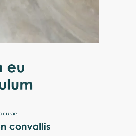
n eu
bulum
a curae.
n convallis