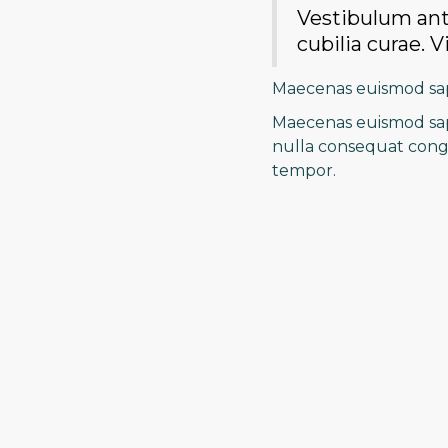
Vestibulum ante
cubilia curae. V
Maecenas euismod sapi
Maecenas euismod sapi
nulla consequat congu
tempor.