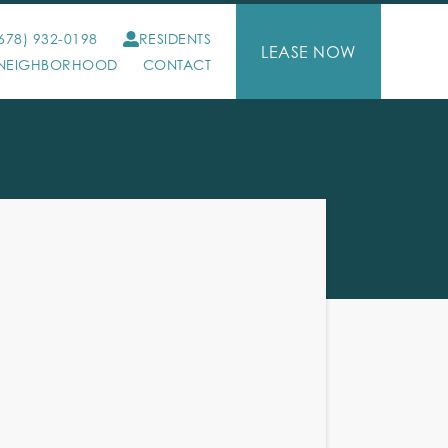
678) 932-0198
RESIDENTS
LEASE NOW
NEIGHBORHOOD
CONTACT