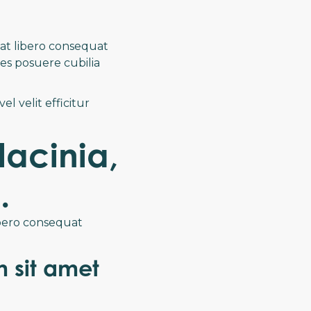
 at libero consequat
ces posuere cubilia
l velit efficitur
lacinia,
.
ibero consequat
m sit amet