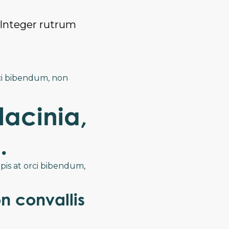
. Integer rutrum
orci bibendum, non
lacinia,
.
rpis at orci bibendum,
n convallis