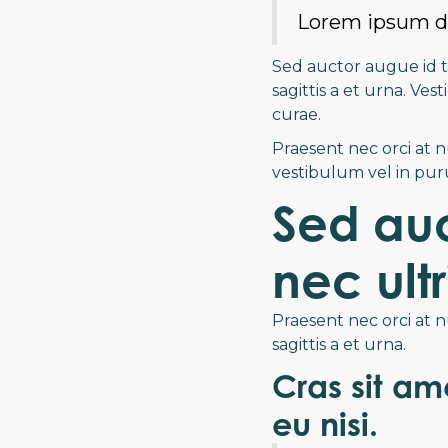
Lorem ipsum dol
Sed auctor augue id te
sagittis a et urna. Ve
curae.
Praesent nec orci at n
vestibulum vel in pur
Sed auc
nec ult
Praesent nec orci at 
sagittis a et urna.
Cras sit am
eu nisi.