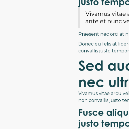
justo tempo
Vivamus vitae a
ante et nunc ven
Praesent nec orci at 
Donec eu felis at libe
convallis justo tempor
Sed auc
nec ult
Vivamus vitae arcu vel
non convallis justo te
Fusce aliqu
justo tempo