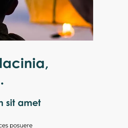
lacinia,
.
m sit amet
ices posuere