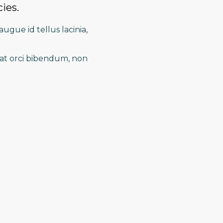
cies.
ugue id tellus lacinia,
s at orci bibendum, non