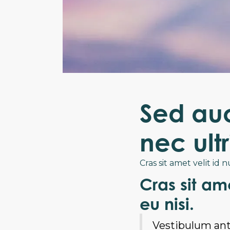
Sed auc
nec ult
Cras sit amet velit id 
Cras sit am
eu nisi.
Vestibulum ante