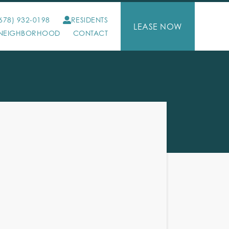
678) 932-0198
RESIDENTS
LEASE NOW
NEIGHBORHOOD
CONTACT