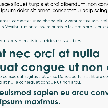
Fusce aliquet turpis at orci bibendum, non conv
psum dolor sit amet, consectetur adipiscing e
amet, consectetur adipiscing elit. Vivamus vitae arcu vel v
s. Vestibulum ante ipsum primis in faucibus orci luctus 
nunc venenatis, id ultricies risus ultricies.
t nec orci at nulla
uat congue ut non 
o consequat sagittis a et urna. Donec eu felis at libero co
ci at nulla consequat congue ut non arcu.
uismod sapien eu arcu conval
 ipsum maximus.