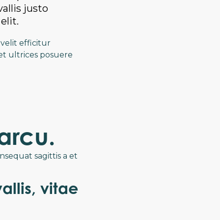
allis justo
lit.
elit efficitur
et ultrices posuere
arcu.
nsequat sagittis a et
lis, vitae